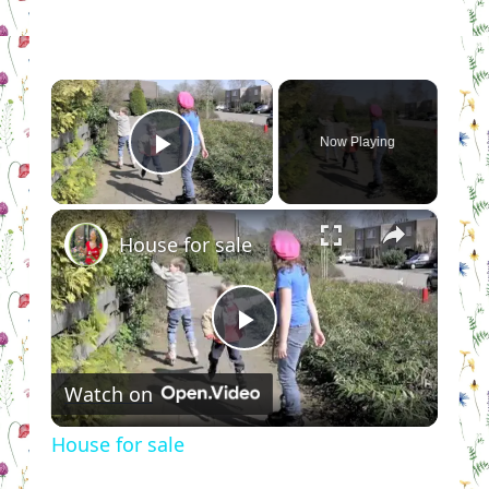
×
Now Playing
Play Video
×
House for sale
Play
Watch on
Video
House for sale