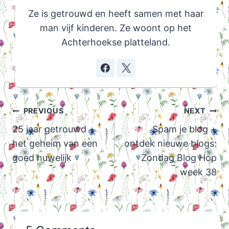
Ze is getrouwd en heeft samen met haar
man vijf kinderen. Ze woont op het
Achterhoekse platteland.
Post
PREVIOUS
NEXT
navigation
25 jaar getrouwd +
Spam je blog +
het geheim van een
ontdek nieuwe blogs:
goed huwelijk
Zondag Blog Hop
week 38