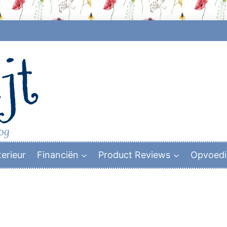
jt
log
terieur
Financiën
Product Reviews
Opvoed