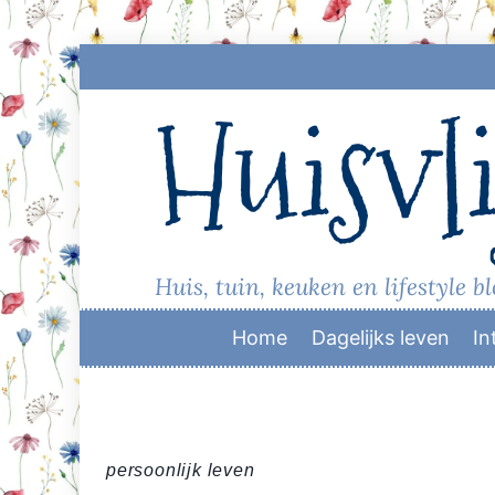
Skip
to
Huisvli
content
Huis, tuin, keuken en lifestyle b
Home
Dagelijks leven
In
persoonlijk leven