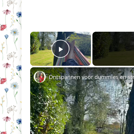
×
Play Video
Ontspannen voor dummies en st