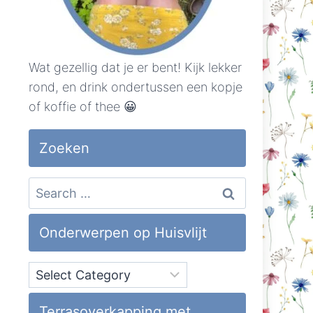
Wat gezellig dat je er bent! Kijk lekker
rond, en drink ondertussen een kopje
of koffie of thee 😀
Zoeken
Search
for:
Onderwerpen op Huisvlijt
Onderwerpen
op
Huisvlijt
Terrasoverkapping met