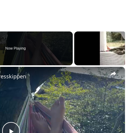
Now Playing
×
resskippen