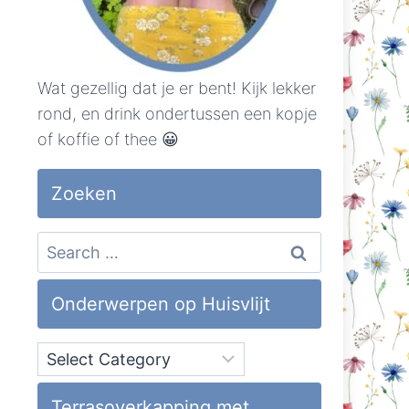
Wat gezellig dat je er bent! Kijk lekker
rond, en drink ondertussen een kopje
of koffie of thee 😀
Zoeken
Search
for:
Onderwerpen op Huisvlijt
Onderwerpen
op
Huisvlijt
Terrasoverkapping met