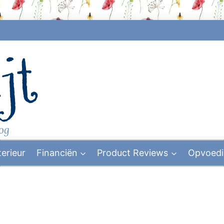
jt
log
terieur
Financiën
Product Reviews
Opvoed