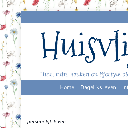
Skip
to
Huisvli
content
Huis, tuin, keuken en lifestyle b
Home
Dagelijks leven
In
persoonlijk leven