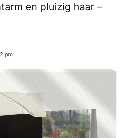
htarm en pluizig haar –
02 pm