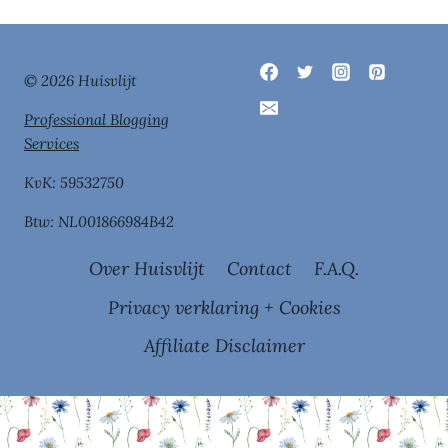
© 2026 Huisvlijt
Professional Blogging
Services
KvK: 59532750
Btw: NL001866984B42
Over Huisvlijt
Contact
F.A.Q.
Privacy verklaring + Cookies
Affiliate Disclaimer