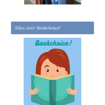
Alles over Bookchoice!