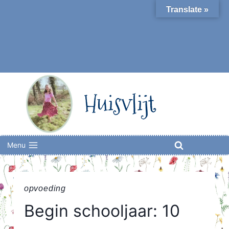
Skip
Translate »
to
content
Huisvlijt
Menu
opvoeding
Begin schooljaar: 10