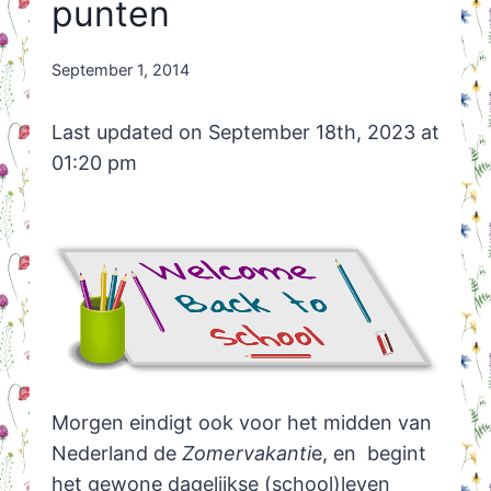
punten
By
September 1, 2014
Nicole
Orriëns
Last updated on September 18th, 2023 at
01:20 pm
Morgen eindigt ook voor het midden van
Nederland de
Zomervakanti
e, en begint
het gewone dagelijkse (school)leven