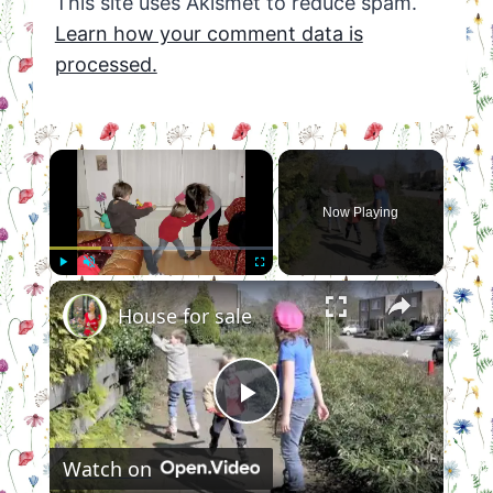
This site uses Akismet to reduce spam.
Learn how your comment data is
processed.
×
Now Playing
×
Play
Unmute
Fullscreen
House for sale
Play
Watch on
Video