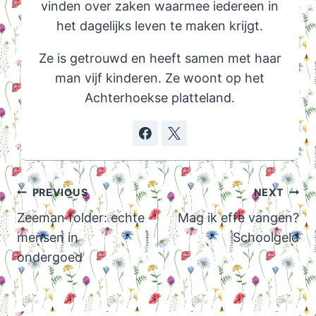
vinden over zaken waarmee iedereen in
het dagelijks leven te maken krijgt.
Ze is getrouwd en heeft samen met haar
man vijf kinderen. Ze woont op het
Achterhoekse platteland.
Post
PREVIOUS
NEXT
navigation
Zeeman folder: echte
Mag ik effe vangen?
mensen in
Schoolgeld
ondergoed