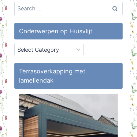
Search
for:
Onderwerpen op Huisvlijt
Onderwerpen
op
Huisvlijt
Terrasoverkapping met
lamellendak