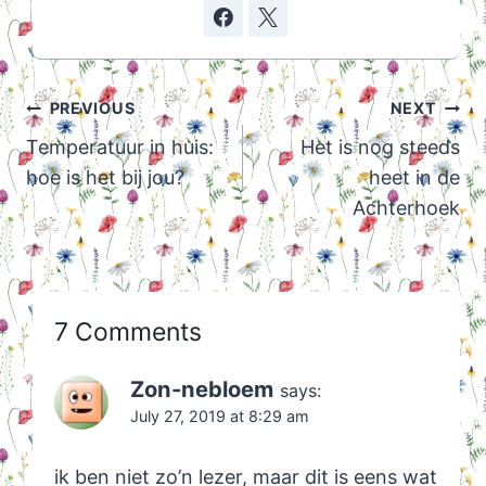
Post
PREVIOUS
NEXT
navigation
Temperatuur in huis:
Het is nog steeds
hoe is het bij jou?
heet in de
Achterhoek
7 Comments
Zon-nebloem
says:
July 27, 2019 at 8:29 am
ik ben niet zo’n lezer, maar dit is eens wat