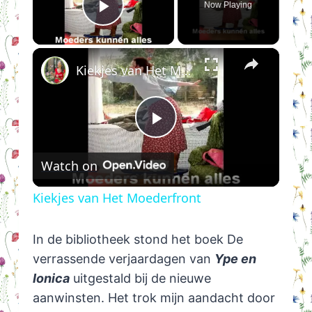
Now Playing
Play Video
×
Kiekjes van Het Moederfront
Play
Watch on
Video
Kiekjes van Het Moederfront
In de bibliotheek stond het boek De
verrassende verjaardagen van
Ype en
Ionica
uitgestald bij de nieuwe
aanwinsten. Het trok mijn aandacht door