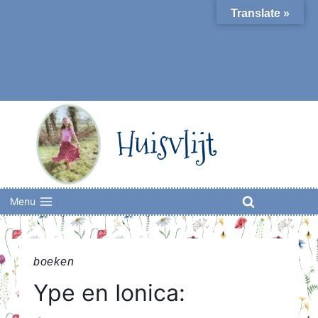
Skip
Translate »
to
content
Huisvlijt
Menu
boeken
Ype en Ionica: