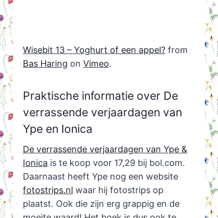
Wisebit 13 – Yoghurt of een appel?
from
Bas Haring
on
Vimeo
.
Praktische informatie over De
verrassende verjaardagen van
Ype en Ionica
De verrassende verjaardagen van Ype &
Ionica
is te koop voor 17,29 bij bol.com.
Daarnaast heeft Ype nog een website
fotostrips.nl
waar hij fotostrips op
plaatst. Ook die zijn erg grappig en de
moeite waard! Het boek is dus ook te