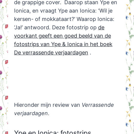
de grappige cover. Daarop staan Ype en
Ionica, en vraagt Ype aan Ionica: ‘Wil je
kersen- of mokkataart?’ Waarop Ionica:
‘Ja!’ antwoord. Deze fotostrip op
de
voorkant geeft een goed beeld van de
fotostrips van Ype & Ionica in het boek
De verrassende verjaardagen
.
Hieronder mijn review van
Verrassende
verjaardagen
.
Ype en Ionica: fotostrips