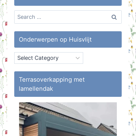
Search
for:
Onderwerpen op Huisvlijt
Onderwerpen
op
Huisvlijt
Terrasoverkapping met
lamellendak