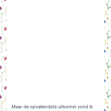
Maar de opvallendste uitkomst vond ik