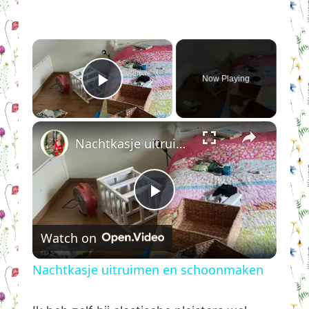
×
Now Playing
Play Video
×
Nachtkasje uitruimen en schoonmaken
Play
Watch on
Video
Nachtkasje uitruimen en schoonmaken