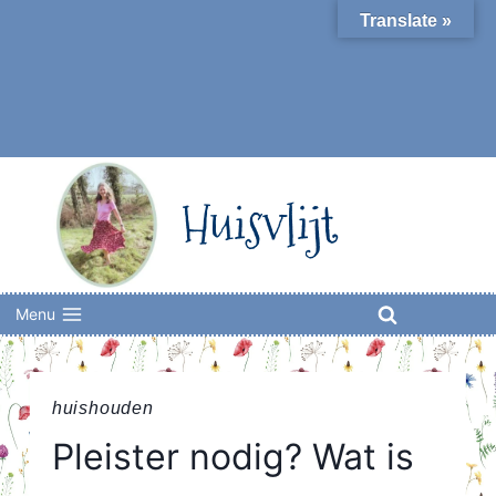
Skip
Translate »
to
content
Huisvlijt
Menu
huishouden
Pleister nodig? Wat is