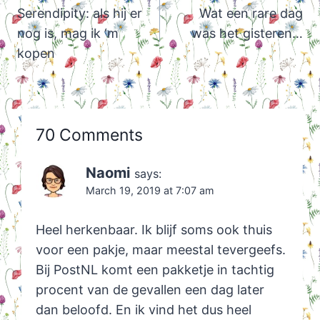
navigation
Serendipity: als hij er
Wat een rare dag
nog is, mag ik ‘m
was het gisteren…
kopen
70 Comments
Naomi
says:
March 19, 2019 at 7:07 am
Heel herkenbaar. Ik blijf soms ook thuis
voor een pakje, maar meestal tevergeefs.
Bij PostNL komt een pakketje in tachtig
procent van de gevallen een dag later
dan beloofd. En ik vind het dus heel