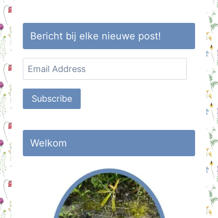
Bericht bij elke nieuwe post!
Email
Address
Subscribe
Welkom