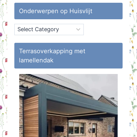
Onderwerpen op Huisvlijt
Onderwerpen
op
Huisvlijt
Terrasoverkapping met
lamellendak