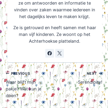
ze om antwoorden en informatie te
vinden over zaken waarmee iedereen in
het dagelijks leven te maken krijgt.
Ze is getrouwd en heeft samen met haar
man vijf kinderen. Ze woont op het
Achterhoekse platteland.
Post
PREVIOUS
NEXT
navigation
Waar blijft mijn
Serendipity!
pakje? Wat kun je
doen?