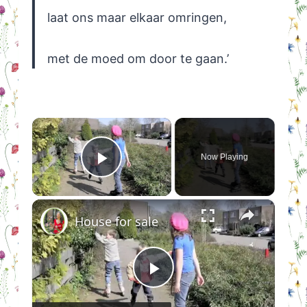
laat ons maar elkaar omringen,
met de moed om door te gaan.’
×
Now Playing
Play Video
×
House for sale
Play