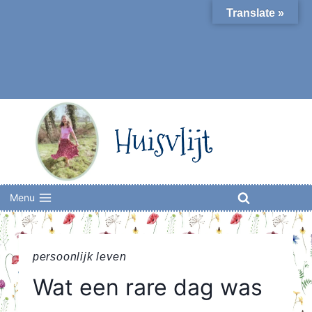
Skip
Translate »
to
content
Huisvlijt
Menu
persoonlijk leven
Wat een rare dag was