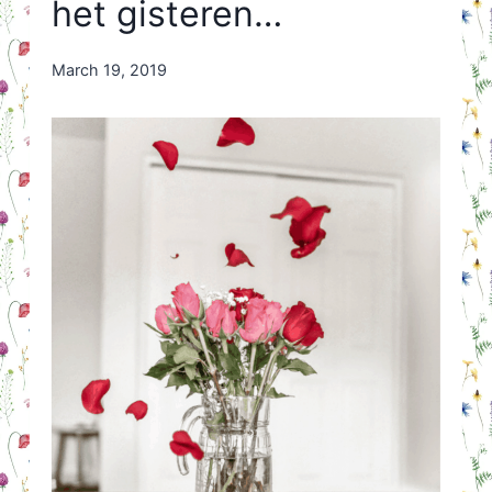
het gisteren…
By
March 19, 2019
Nicole
Orriëns