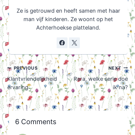
Ze is getrouwd en heeft samen met haar
man vijf kinderen. Ze woont op het
Achterhoekse platteland.
Post
PREVIOUS
NEXT
navigation
Klantvriendelijkheid
Rara, welke serie doe
ervaring
ik na?
6 Comments