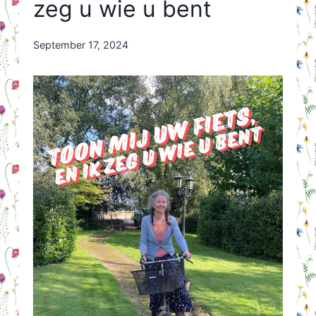
zeg u wie u bent
By
September 17, 2024
Nicole
Orriëns