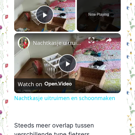
Now Playing
Play Video
×
Nachtkasje uitruimen en schoonmaken
Play
Watch on
Video
Nachtkasje uitruimen en schoonmaken
Steeds meer overlap tussen
verschillende type fietsers