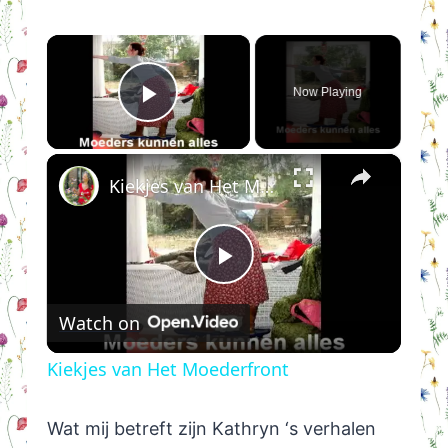
×
Now Playing
Play Video
×
Kiekjes van Het Moederfront
Play
Watch on
Video
Kiekjes van Het Moederfront
Wat mij betreft zijn Kathryn ‘s verhalen