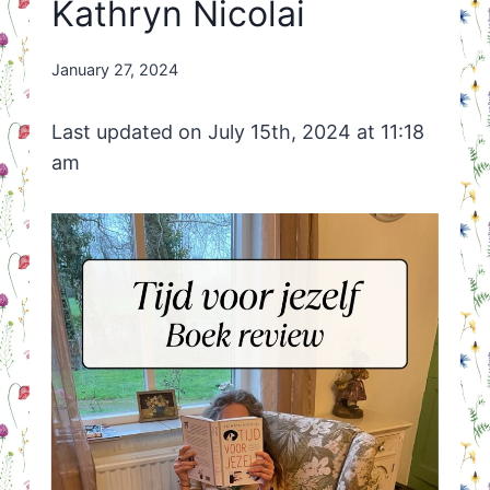
Kathryn Nicolai
By
January 27, 2024
Nicole
Orriëns
Last updated on July 15th, 2024 at 11:18
am