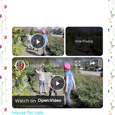
×
Now Playing
Play Video
×
House for sale
Play
Watch on
Video
House for sale