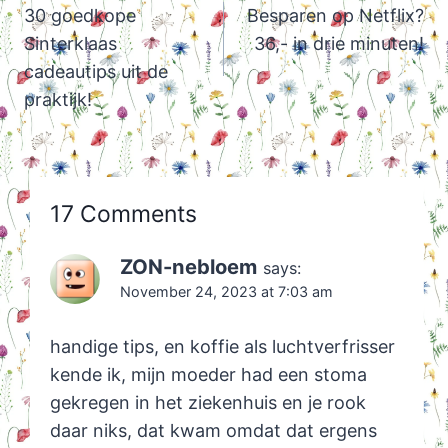
navigation
30 goedkope
Besparen op Netflix?
Sinterklaas
36,- in drie minuten!
cadeautips uit de
praktijk!
17 Comments
ZON-nebloem
says:
November 24, 2023 at 7:03 am
handige tips, en koffie als luchtverfrisser
kende ik, mijn moeder had een stoma
gekregen in het ziekenhuis en je rook
daar niks, dat kwam omdat dat ergens