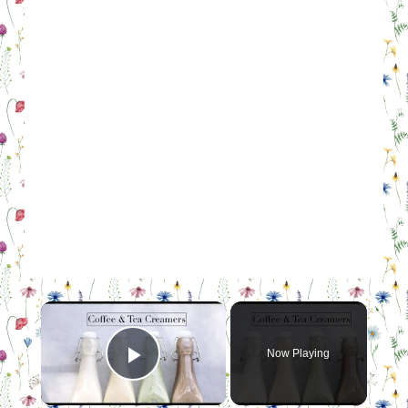
×
Now Playing
Play Video