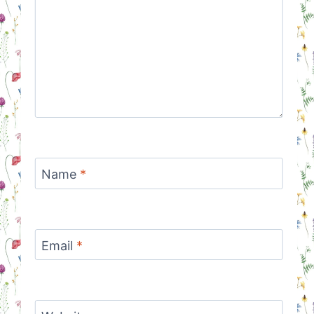
Name
*
Email
*