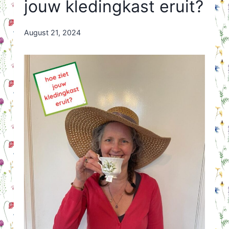
jouw kledingkast eruit?
By
August 21, 2024
Nicole
Orriëns