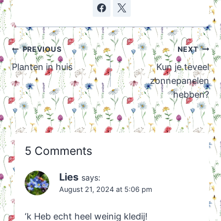
Post
PREVIOUS
NEXT
navigation
Planten in huis
Kun je teveel
zonnepanelen
hebben?
5 Comments
Lies
says:
August 21, 2024 at 5:06 pm
‘k Heb echt heel weinig kledij!