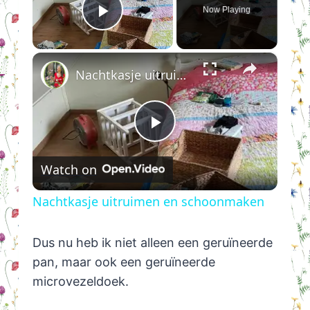
Now Playing
Play Video
×
Nachtkasje uitruimen en schoonmaken
Play
Watch on
Video
Nachtkasje uitruimen en schoonmaken
Dus nu heb ik niet alleen een geruïneerde
pan, maar ook een geruïneerde
microvezeldoek.