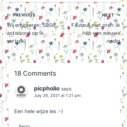
Post
PREVIOUS
NEXT
navigation
Wij emigreren: SBS6′
Fauteuil met oren: ik
antwoord op Ik
heb een nieuwe
vertrek!
nodig
18 Comments
picpholio
says:
July 26, 2021 at 1:21 pm
Een hele wijze les :-)
Reply