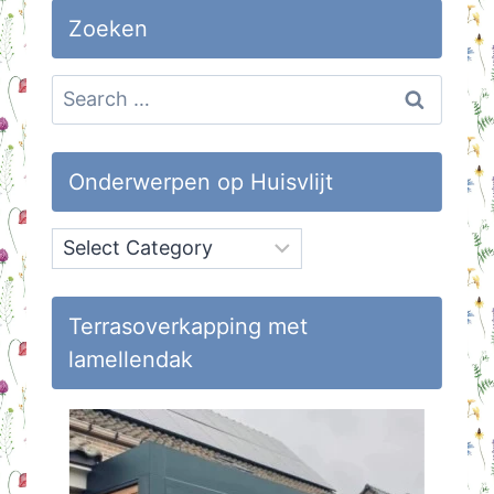
Zoeken
Search
for:
Onderwerpen op Huisvlijt
Onderwerpen
op
Huisvlijt
Terrasoverkapping met
lamellendak