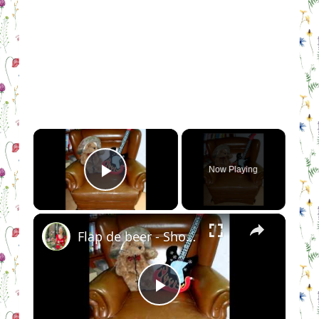
×
Now Playing
Play Video
×
Flap de beer - Show them to me
Play