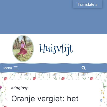
Skip
Translate »
to
content
Huisvlijt
Menu
kringloop
Oranje vergiet: het