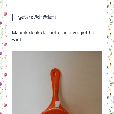
@#%*&@$^@$#^!
Maar ik denk dat het oranje vergiet het
wint.