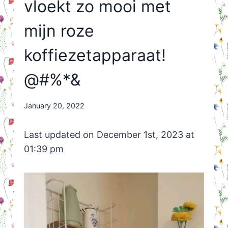
vloekt zo mooi met
mijn roze
koffiezetapparaat!
@#%*&
By
January 20, 2022
Nicole
Orriëns
Last updated on December 1st, 2023 at
01:39 pm