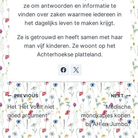
ze om antwoorden en informatie te
vinden over zaken waarmee iedereen in
het dagelijks leven te maken krijgt.
Ze is getrouwd en heeft samen met haar
man vijf kinderen. Ze woont op het
Achterhoekse platteland.
Post
PREVIOUS
NEXT
navigation
Het ‘Het voelt niet
Medische
goed argument’
mondkapjes kopen
bij AH en Jumbo?