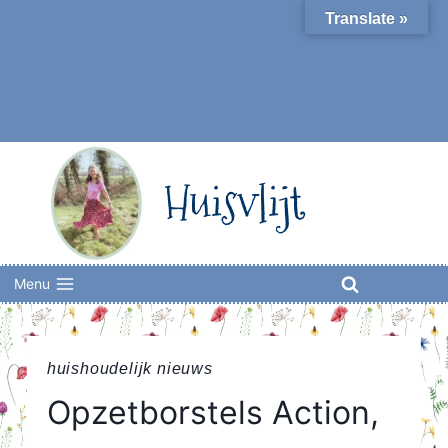
Skip
Translate »
to
content
Huisvlijt
Menu
huishoudelijk nieuws
Opzetborstels Action,