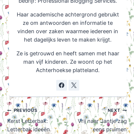
bedrijf: Professional Blogging Services.
Haar academische achtergrond gebruikt
ze om antwoorden en informatie te
vinden over zaken waarmee iedereen in
het dagelijks leven te maken krijgt.
Ze is getrouwd en heeft samen met haar
man vijf kinderen. Ze woont op het
Achterhoekse platteland.
Post
PREVIOUS
NEXT
navigation
Kerst Letterbak:
Vrij naar ‘Jantje zag
Letterbak ideeën
eens pruimen