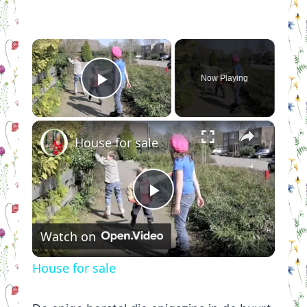
×
Now Playing
Play Video
×
House for sale
Play
Watch on
Video
House for sale