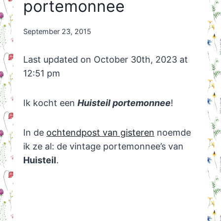
portemonnee
By
September 23, 2015
Nicole
Orriëns
Last updated on October 30th, 2023 at
12:51 pm
Ik kocht een
Huisteil portemonnee
!
In de
ochtendpost van gisteren
noemde
ik ze al: de vintage portemonnee’s van
Huisteil
.