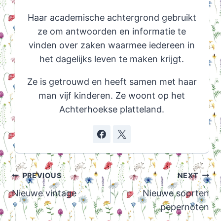
Haar academische achtergrond gebruikt
ze om antwoorden en informatie te
vinden over zaken waarmee iedereen in
het dagelijks leven te maken krijgt.
Ze is getrouwd en heeft samen met haar
man vijf kinderen. Ze woont op het
Achterhoekse platteland.
Post
PREVIOUS
NEXT
navigation
Nieuwe vintage
Nieuwe soorten
pepernoten