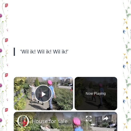
‘Wil ik! Wil ik! Wil ik!’
×
Now Playing
Play Video
×
House for sale