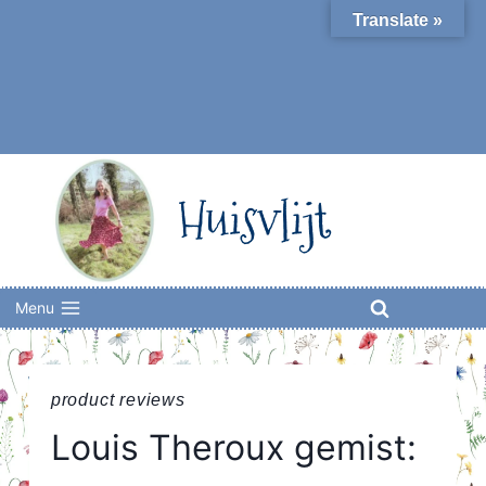
Skip
Translate »
to
content
Huisvlijt
Menu
product reviews
Louis Theroux gemist: