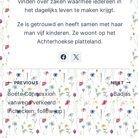
vinden over zaken waarmee iedereen in
het dagelijks leven te maken krijgt.
Ze is getrouwd en heeft samen met haar
man vijf kinderen. Ze woont op het
Achterhoekse platteland.
Post
PREVIOUS
NEXT
navigation
Boete Connexxion
Badjas
vanwege verkeerd
inchecken: follow-up