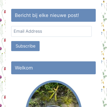
Bericht bij elke nieuwe post!
Email
Address
Subscribe
Welkom