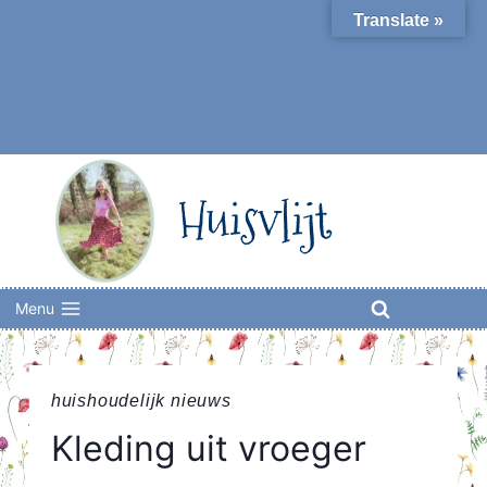
Skip
Translate »
to
content
Huisvlijt
Menu
huishoudelijk nieuws
Kleding uit vroeger