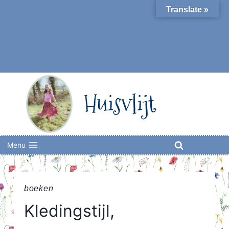
Skip
Translate »
to
content
Huisvlijt
Menu
boeken
Kledingstijl,