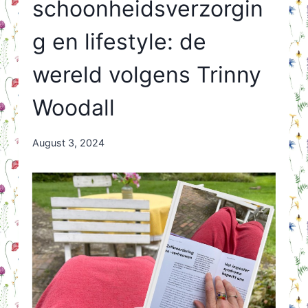
schoonheidsverzorgin
g en lifestyle: de
wereld volgens Trinny
Woodall
By
August 3, 2024
Nicole
Orriëns