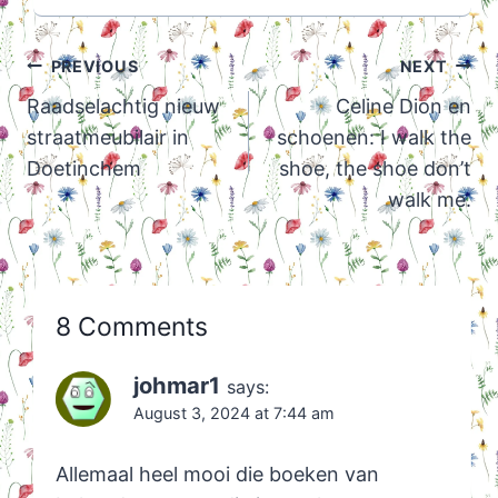
Post
PREVIOUS
NEXT
navigation
Raadselachtig nieuw
Celine Dion en
straatmeubilair in
schoenen: I walk the
Doetinchem
shoe, the shoe don’t
walk me.
8 Comments
johmar1
says:
August 3, 2024 at 7:44 am
Allemaal heel mooi die boeken van