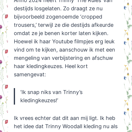
Anno 2024 heeft Trinny ‘The Rules’ van
destijds losgelaten. Zo draagt ze nu
bijvoorbeeld zogenoemde ‘cropped
trousers,’ terwijl ze die destijds afkeurde
omdat ze je benen korter laten kijken.
Hoewel ik haar Youtube filmpjes erg leuk
vind om te kijken, aanschouw ik met een
mengeling van verbijstering en afschuw
haar kledingkeuzes. Heel kort
samengevat:
‘Ik snap niks van Trinny’s
kledingkeuzes!’
Ik vrees echter dat dit aan mij ligt. Ik heb
het idee dat Trinny Woodall kleding nu als