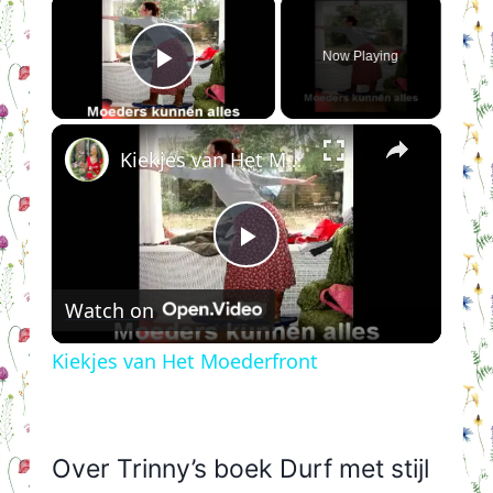
×
Now Playing
Play Video
×
Kiekjes van Het Moederfront
Play
Watch on
Video
Kiekjes van Het Moederfront
Over Trinny’s boek Durf met stijl