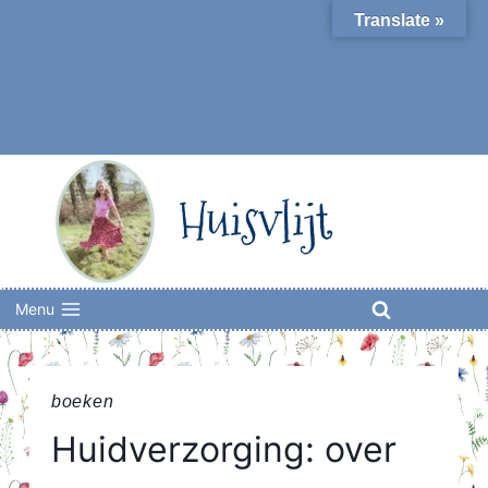
Skip
Translate »
to
content
Huisvlijt
Menu
boeken
Huidverzorging: over