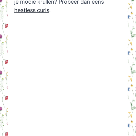
je mooie krullen? Probeer dan eens
heatless curls
.