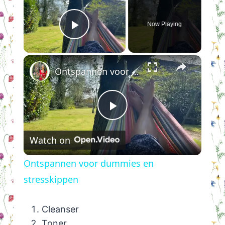
Now Playing
Play Video
×
Ontspannen voor dummies en stresskippen
Play
Watch on
Video
Ontspannen voor dummies en
stresskippen
Cleanser
Toner