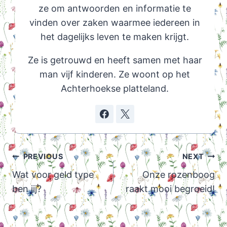
ze om antwoorden en informatie te
vinden over zaken waarmee iedereen in
het dagelijks leven te maken krijgt.
Ze is getrouwd en heeft samen met haar
man vijf kinderen. Ze woont op het
Achterhoekse platteland.
Post
PREVIOUS
NEXT
navigation
Wat voor geld type
Onze rozenboog
ben jij?
raakt mooi begroeid!