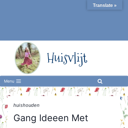
Skip
Translate »
to
content
Huisvlijt
Menu
huishouden
Gang Ideeen Met