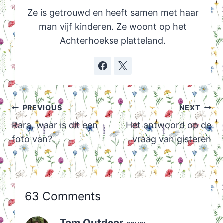
Ze is getrouwd en heeft samen met haar
man vijf kinderen. Ze woont op het
Achterhoekse platteland.
Post
PREVIOUS
NEXT
navigation
Rara, waar is dit een
Het antwoord op de
foto van?
vraag van gisteren
63 Comments
Tom Outdoor