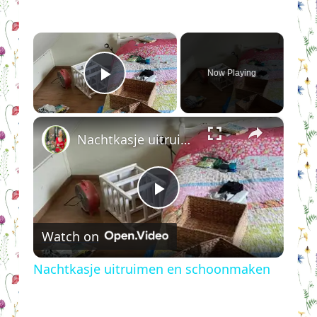
×
Now Playing
Play Video
×
Nachtkasje uitruimen en schoonmaken
Play
Watch on
Video
Nachtkasje uitruimen en schoonmaken