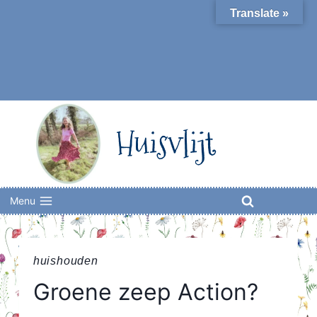
Skip
Translate »
to
content
Huisvlijt
Menu
huishouden
Groene zeep Action?