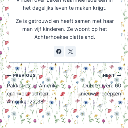
het dagelijks leven te maken krijgt.
Ze is getrouwd en heeft samen met haar
man vijf kinderen. Ze woont op het
Achterhoekse platteland.
Post
PREVIOUS
NEXT
navigation
Pakketjes uit Amerika
Dutch Oven: 60
en invoerrechten
nieuwe recepten
Amerika: 22,38