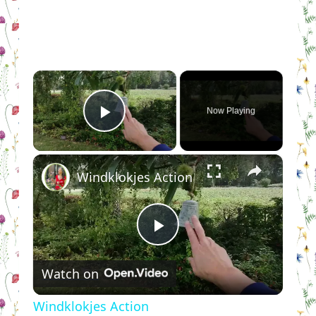
×
Now Playing
Play Video
×
Windklokjes Action
Play
Watch on
Video
Windklokjes Action