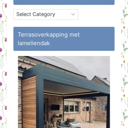
Onderwerpen
op
Huisvlijt
Terrasoverkapping met
lamellendak