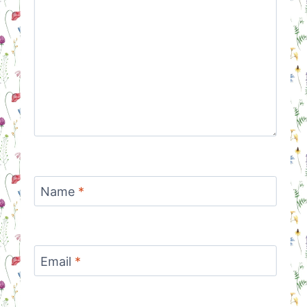
Name
*
Email
*