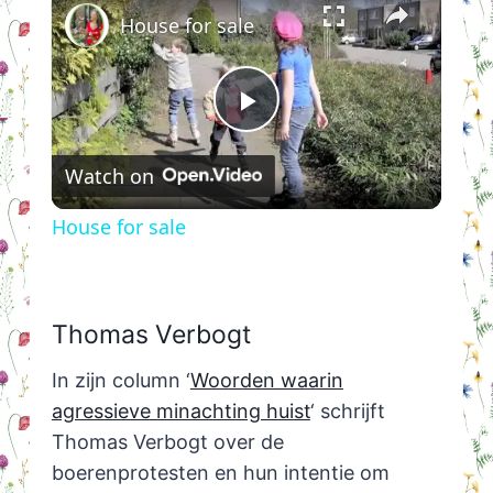
House for sale
Play
Watch on
Video
House for sale
Thomas Verbogt
In zijn column ‘
Woorden waarin
agressieve minachting huist
‘ schrijft
Thomas Verbogt over de
boerenprotesten en hun intentie om