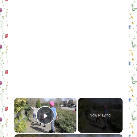
×
Now Playing
Play Video
×