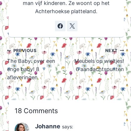
man vijf kinderen. Ze woont op het
Achterhoekse platteland.
Post
PREVIOUS
NEXT
navigation
The Baby: over een
Meubels op wieltjes!
enge baby! 8
6 aandachtspunten
afleveringen
18 Comments
Johanne
says: