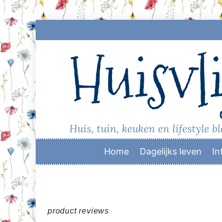
Skip
to
Huisvli
content
Huis, tuin, keuken en lifestyle b
Home
Dagelijks leven
In
product reviews