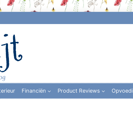
jt
log
terieur
Financiën
Product Reviews
Opvoed