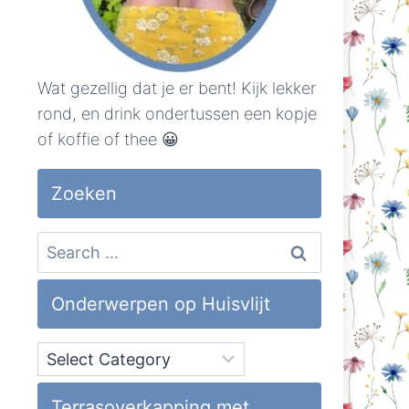
Wat gezellig dat je er bent! Kijk lekker
rond, en drink ondertussen een kopje
of koffie of thee 😀
Zoeken
Search
for:
Onderwerpen op Huisvlijt
Onderwerpen
op
Huisvlijt
Terrasoverkapping met