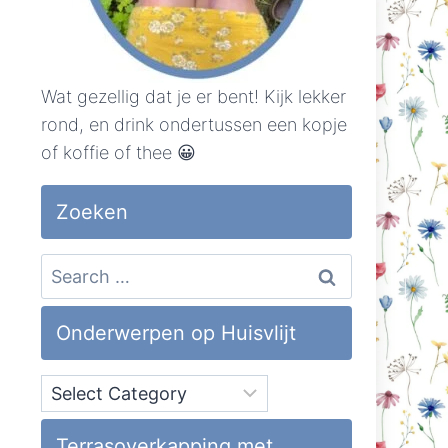
Wat gezellig dat je er bent! Kijk lekker
rond, en drink ondertussen een kopje
of koffie of thee 😀
Zoeken
Search
for:
Onderwerpen op Huisvlijt
Onderwerpen
op
Huisvlijt
Terrasoverkapping met