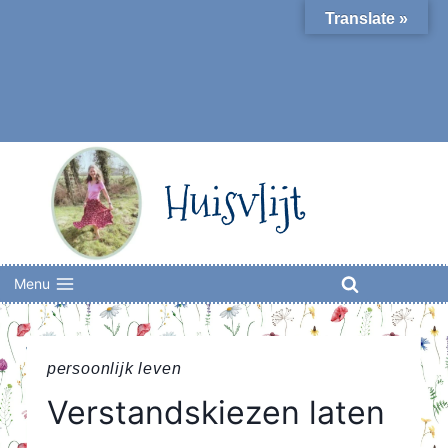
Skip
Translate »
to
content
Huisvlijt
Menu
persoonlijk leven
Verstandskiezen laten