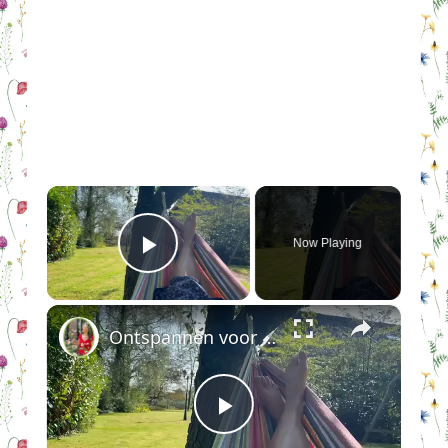
×
Now Playing
Play Video
×
Ontspannen voor dummies en stresskippen
Play