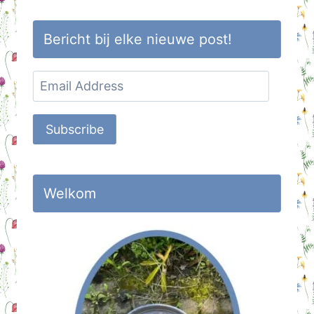
Bericht bij elke nieuwe post!
Email
Address
Subscribe
Welkom