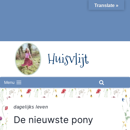
Skip
Translate »
to
content
Huisvlijt
Menu
dagelijks leven
De nieuwste pony