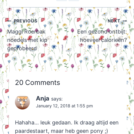
Post
PREVIOUS
NEXT
navigation
Maggi Roerbak
Een gezond ontbijt:
noedels met kip
hoeveel calorieën?
geprobeerd
20 Comments
Anja
says:
January 12, 2018 at 1:55 pm
Hahaha… leuk gedaan. Ik draag altijd een
paardestaart, maar heb geen pony ;)