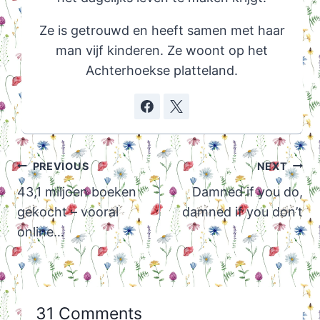
Ze is getrouwd en heeft samen met haar
man vijf kinderen. Ze woont op het
Achterhoekse platteland.
Post
PREVIOUS
NEXT
navigation
43,1 miljoen boeken
Damned if you do,
gekocht – vooral
damned if you don’t
online…
31 Comments