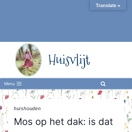
Skip
Translate »
to
content
Huisvlijt
Menu
huishouden
Mos op het dak: is dat