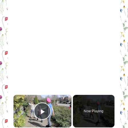
×
Now Playing
Play Video