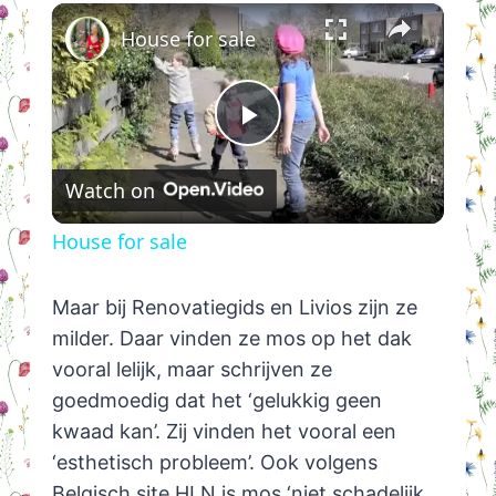
×
House for sale
Play
Watch on
Video
House for sale
Maar bij Renovatiegids en Livios zijn ze
milder. Daar vinden ze mos op het dak
vooral lelijk, maar schrijven ze
goedmoedig dat het ‘gelukkig geen
kwaad kan’. Zij vinden het vooral een
‘esthetisch probleem’. Ook volgens
Belgisch site HLN is mos ‘niet schadelijk