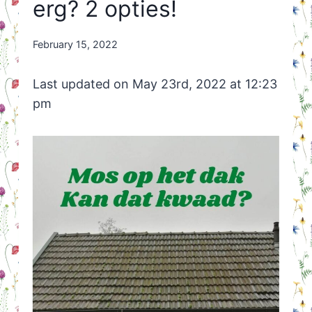
erg? 2 opties!
By
February 15, 2022
Nicole
Orriëns
Last updated on May 23rd, 2022 at 12:23
pm