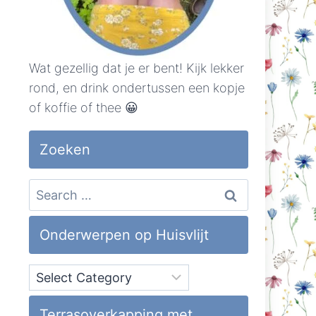
Wat gezellig dat je er bent! Kijk lekker
rond, en drink ondertussen een kopje
of koffie of thee 😀
Zoeken
Search
for:
Onderwerpen op Huisvlijt
Onderwerpen
op
Huisvlijt
Terrasoverkapping met