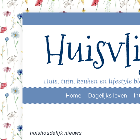
Skip
to
Huisvli
content
Huis, tuin, keuken en lifestyle b
Home
Dagelijks leven
In
huishoudelijk nieuws