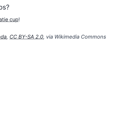
ps?
atie cup
!
ada
,
CC BY-SA 2.0
, via Wikimedia Commons