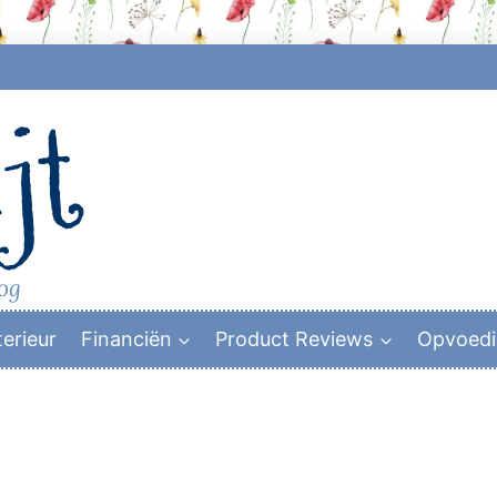
jt
log
terieur
Financiën
Product Reviews
Opvoed