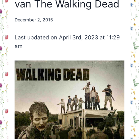
van The Walking Dead
By
December 2, 2015
Nicole
Orriëns
Last updated on April 3rd, 2023 at 11:29
am