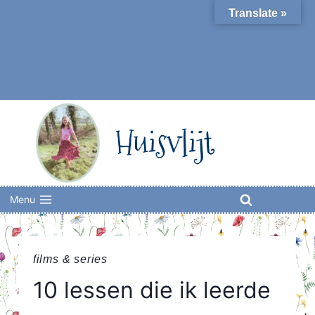
Skip
Translate »
to
content
Huisvlijt
Menu
films & series
10 lessen die ik leerde