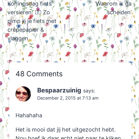
navigation
Koningsdag fiets
‘Waarom ik ga
versieren: 🚴‍♀️ Zo
scheiden’
pimp jij je fiets met
crêpepapier &
vlaggen
48 Comments
Bespaarzuinig
says:
December 2, 2015 at 7:13 am
Hahahaha
Het is mooi dat jij het uitgezocht hebt.
Nou hoef ik daar echt niet naar te kijken