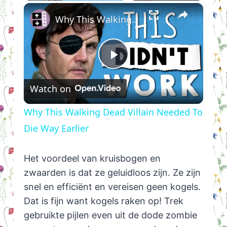
×
Why This Walking Dead Villain Needed To Die Way Earlier
Play
Watch on
Video
Why This Walking Dead Villain Needed To
Die Way Earlier
Het voordeel van kruisbogen en
zwaarden is dat ze geluidloos zijn. Ze zijn
snel en efficiënt en vereisen geen kogels.
Dat is fijn want kogels raken op! Trek
gebruikte pijlen even uit de dode zombie