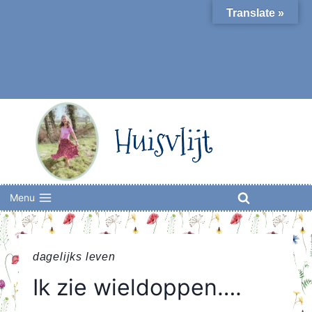
Skip
Translate »
to
content
Huisvlijt
Menu
dagelijks leven
Ik zie wieldoppen….