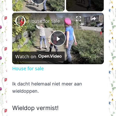
Play Video
×
House for sale
Play
Watch on
Video
House for sale
Ik dacht helemaal niet meer aan
wieldoppen.
Wieldop vermist!