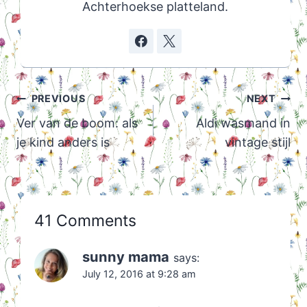
Achterhoekse platteland.
Post
PREVIOUS
NEXT
navigation
Ver van de boom: als
Aldi wasmand in
je kind anders is
vintage stijl
41 Comments
sunny mama
says:
July 12, 2016 at 9:28 am