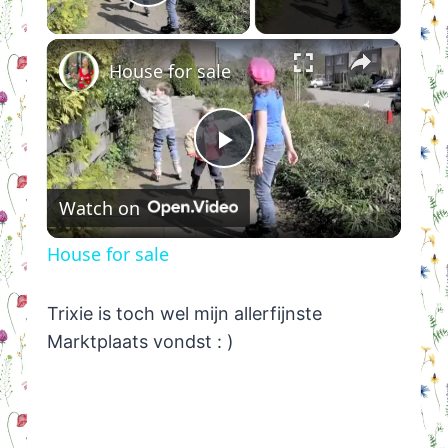
Play Video
×
House for sale
Play
Watch on
Video
House for sale
Trixie is toch wel mijn allerfijnste
Marktplaats vondst : )