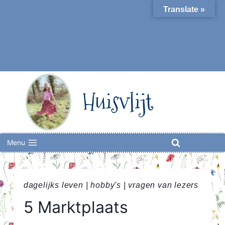
Skip
Translate »
to
content
Huisvlijt
Menu
dagelijks leven
|
hobby's
|
vragen van lezers
5 Marktplaats