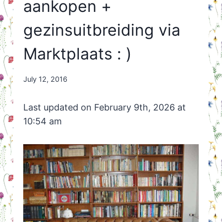
aankopen +
gezinsuitbreiding via
Marktplaats : )
By
July 12, 2016
Nicole
Orriëns
Last updated on February 9th, 2026 at
10:54 am