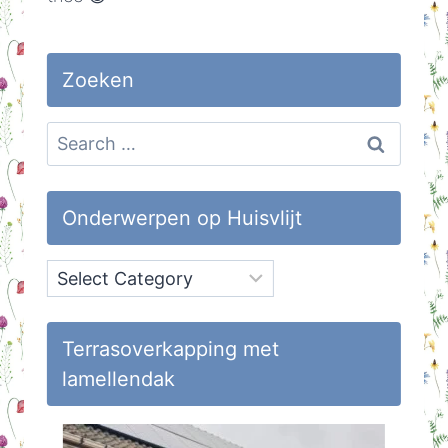
Zoeken
Search
for:
Onderwerpen op Huisvlijt
Onderwerpen
op
Huisvlijt
Terrasoverkapping met
lamellendak