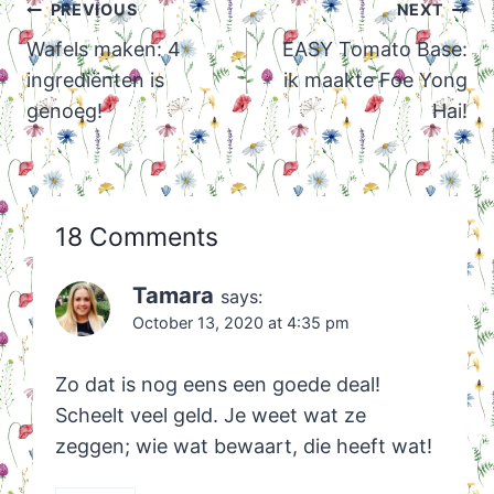
Post
PREVIOUS
NEXT
navigation
Wafels maken: 4
EASY Tomato Base:
ingrediënten is
ik maakte Foe Yong
genoeg!
Hai!
18 Comments
Tamara
says:
October 13, 2020 at 4:35 pm
Zo dat is nog eens een goede deal!
Scheelt veel geld. Je weet wat ze
zeggen; wie wat bewaart, die heeft wat!