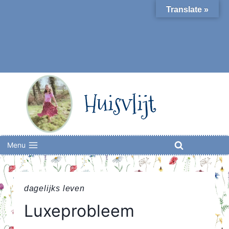
Skip
Translate »
to
content
Huisvlijt
Menu
dagelijks leven
Luxeprobleem