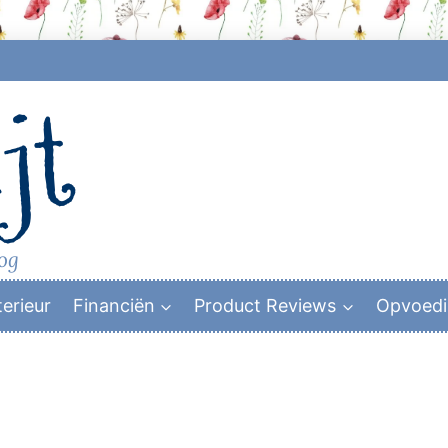
jt
log
terieur
Financiën
Product Reviews
Opvoed