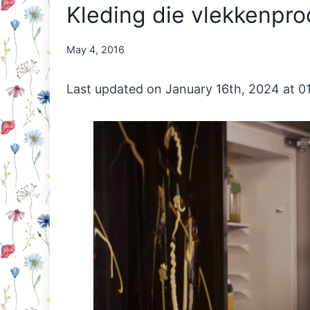
Kleding die vlekkenproo
By
May 4, 2016
Nicole
Orriëns
Last updated on January 16th, 2024 at 0