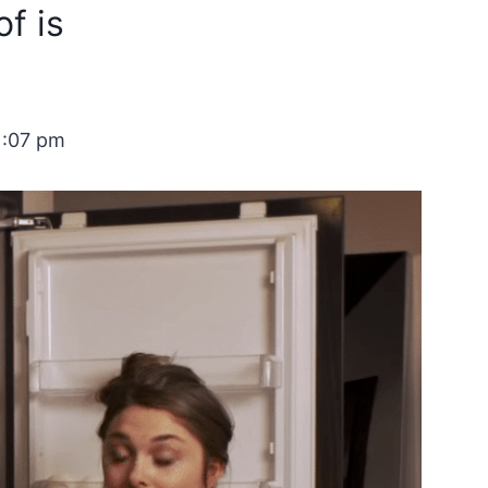
f is
1:07 pm