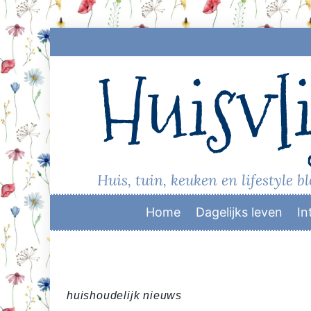
Skip
to
Huisvli
content
Huis, tuin, keuken en lifestyle b
Home
Dagelijks leven
In
huishoudelijk nieuws