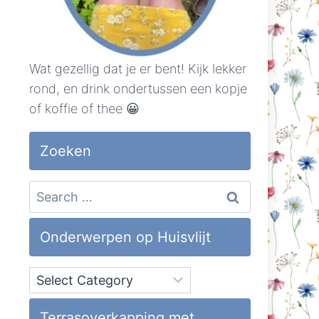
Wat gezellig dat je er bent! Kijk lekker
rond, en drink ondertussen een kopje
of koffie of thee 😀
Zoeken
Search
for:
Onderwerpen op Huisvlijt
Onderwerpen
op
Huisvlijt
Terrasoverkapping met