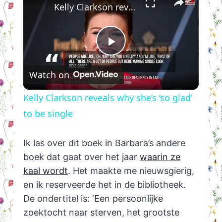
Kelly Clarkson reveals why she’s ‘so glad’ to be single
Play
Watch on
Video
Kelly Clarkson reveals why she’s ‘so glad’
to be single
Ik las over dit boek in Barbara’s andere
boek dat gaat over het jaar
waarin ze
kaal wordt
. Het maakte me nieuwsgierig,
en ik reserveerde het in de bibliotheek.
De ondertitel is: ‘Een persoonlijke
zoektocht naar sterven, het grootste