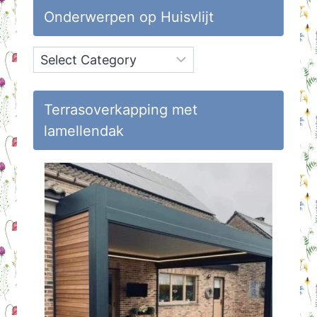
Onderwerpen op Huisvlijt
Onderwerpen
op
Huisvlijt
Terrasoverkapping met
lamellendak