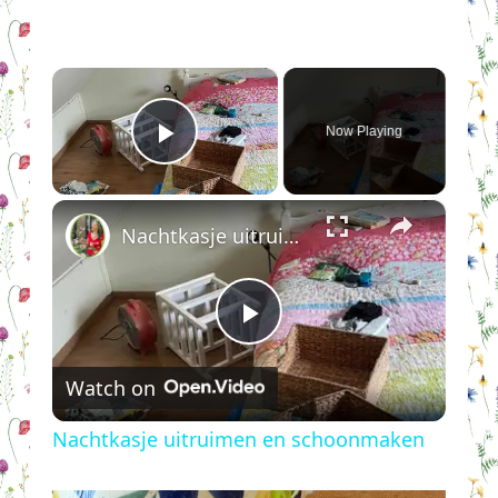
×
Now Playing
Play Video
×
Nachtkasje uitruimen en schoonmaken
Play
Watch on
Video
Nachtkasje uitruimen en schoonmaken