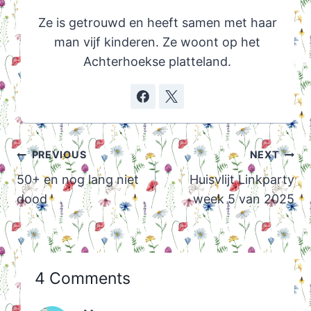
Ze is getrouwd en heeft samen met haar
man vijf kinderen. Ze woont op het
Achterhoekse platteland.
Post
PREVIOUS
NEXT
navigation
50+ en nog lang niet
Huisvlijt Linkparty
dood
week 5 van 2025
4 Comments