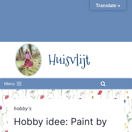
Skip
Translate »
to
content
Huisvlijt
Menu
hobby's
Hobby idee: Paint by