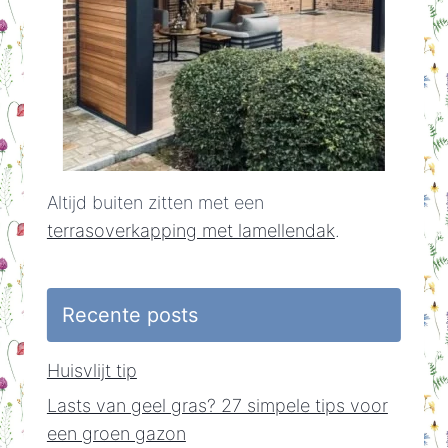
Altijd buiten zitten met een
terrasoverkapping met lamellendak
.
Recente posts
Huisvlijt tip
Lasts van geel gras? 27 simpele tips voor
een groen gazon