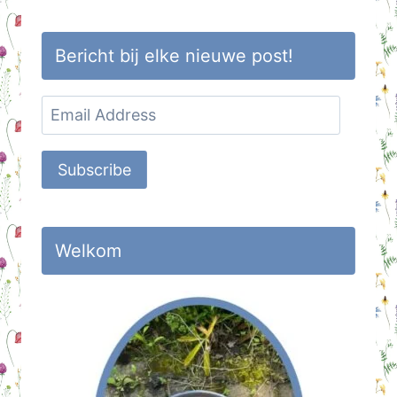
Bericht bij elke nieuwe post!
Email
Address
Subscribe
Welkom