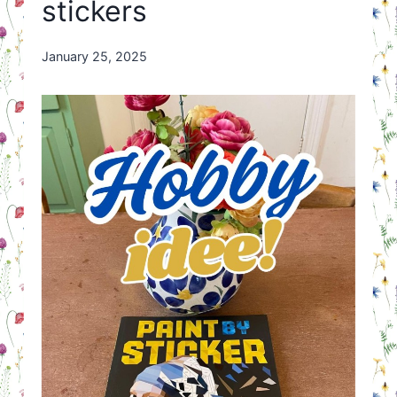
stickers
By
January 25, 2025
Nicole
Orriëns