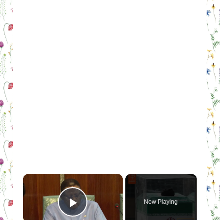
×
Now Playing
Play Video