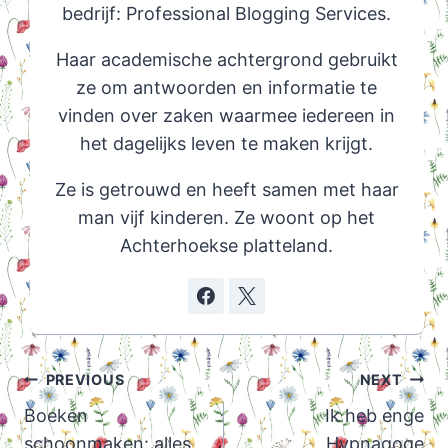
bedrijf: Professional Blogging Services.
Haar academische achtergrond gebruikt
ze om antwoorden en informatie te
vinden over zaken waarmee iedereen in
het dagelijks leven te maken krijgt.
Ze is getrouwd en heeft samen met haar
man vijf kinderen. Ze woont op het
Achterhoekse platteland.
Post
PREVIOUS
NEXT
navigation
Boeken
Ik heb enge
schoonmaken: alles
Hypnagoge