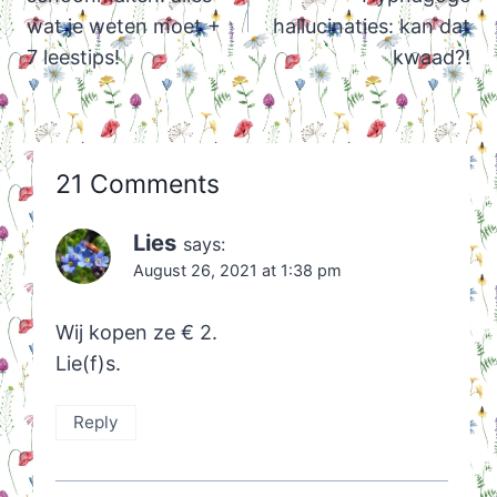
wat je weten moet +
hallucinaties: kan dat
7 leestips!
kwaad?!
21 Comments
Lies
says:
August 26, 2021 at 1:38 pm
Wij kopen ze € 2.
Lie(f)s.
Reply