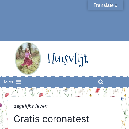
Skip
Translate »
to
content
Huisvlijt
Menu
dagelijks leven
Gratis coronatest