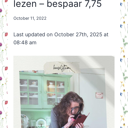
lezen – bespaar 7,75
By
October 11, 2022
Nicole
Orriëns
Last updated on October 27th, 2025 at
08:48 am