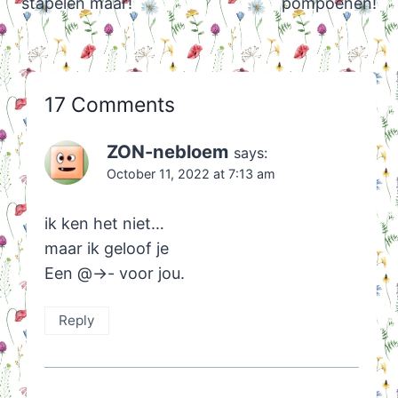
stapelen maar!
pompoenen!
17 Comments
ZON-nebloem
says:
October 11, 2022 at 7:13 am
ik ken het niet…
maar ik geloof je
Een @->- voor jou.
Reply