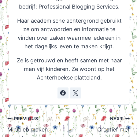
bedrijf: Professional Blogging Services.
Haar academische achtergrond gebruikt
ze om antwoorden en informatie te
vinden over zaken waarmee iedereen in
het dagelijks leven te maken krijgt.
Ze is getrouwd en heeft samen met haar
man vijf kinderen. Ze woont op het
Achterhoekse platteland.
Post
PREVIOUS
NEXT
navigation
Minibieb maken:
Creatief met