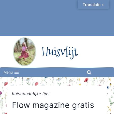
Skip
Translate »
to
content
Huisvlijt
Menu
huishoudelijke tips
Flow magazine gratis