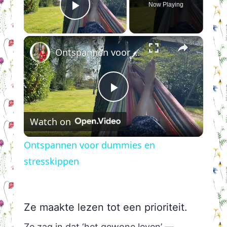
Now Playing
Play Video
×
Ontspannen voor dummies en stresskippen
Play
Watch on
Video
Ontspannen voor dummies en
stresskippen
Ze maakte lezen tot een prioriteit.
Ze zag in dat ‘het gewone leven’ —