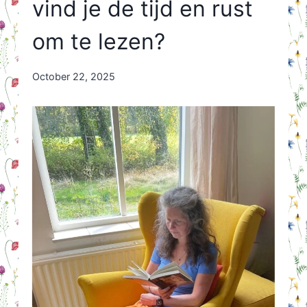
vind je de tijd en rust
om te lezen?
By
October 22, 2025
Nicole
Orriëns