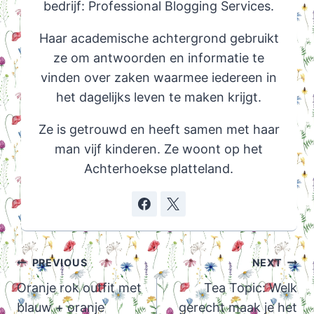
bedrijf: Professional Blogging Services.
Haar academische achtergrond gebruikt
ze om antwoorden en informatie te
vinden over zaken waarmee iedereen in
het dagelijks leven te maken krijgt.
Ze is getrouwd en heeft samen met haar
man vijf kinderen. Ze woont op het
Achterhoekse platteland.
Post
PREVIOUS
NEXT
navigation
Oranje rok outfit met
Tea Topic: Welk
blauw + oranje
gerecht maak je het