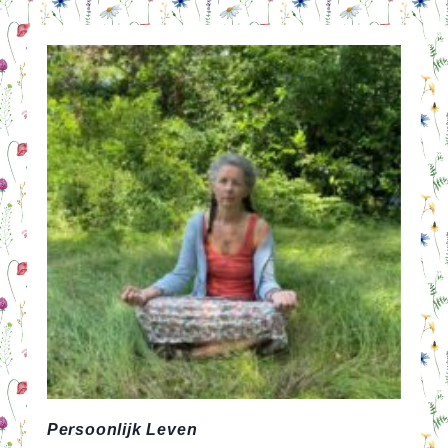
IETS
MIS
MET
MIJN
MOREEL
KOMPAS?
Persoonlijk Leven