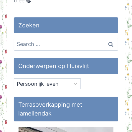
thee 😀
Zoeken
Search
for:
Onderwerpen op Huisvlijt
Onderwerpen
op
Huisvlijt
Terrasoverkapping met
lamellendak