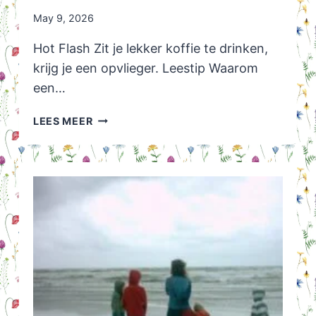
May 9, 2026
Hot Flash Zit je lekker koffie te drinken,
krijg je een opvlieger. Leestip Waarom
een…
HOT
LEES MEER
FLASH:
ZIT
JE
LEKKER
KOFFIE
TE
DRINKEN,
KRIJG
JE
EEN
OPVLIEGER