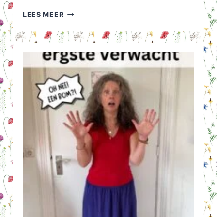
JEUGDSENTIMENT:
LEES MEER
ALTIJD
ALS
WE
OP
VAKANTIE
GAAN
DAN
GAAT
HET
REGENEN…