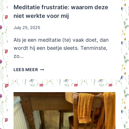
Meditatie frustratie: waarom deze
niet werkte voor mij
July 25, 2025
Als je een meditatie (te) vaak doet, dan
wordt hij een beetje sleets. Tenminste,
zo…
MEDITATIE
LEES MEER
FRUSTRATIE:
WAAROM
DEZE
NIET
WERKTE
VOOR
MIJ