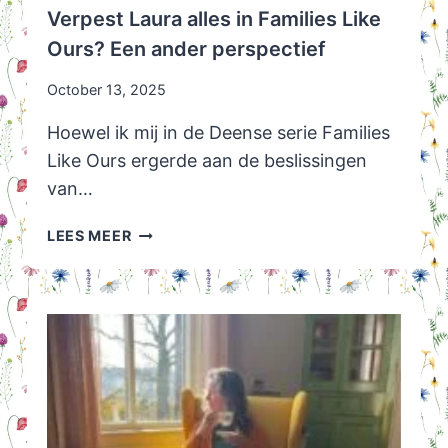
Verpest Laura alles in Families Like
Ours? Een ander perspectief
October 13, 2025
Hoewel ik mij in de Deense serie Families
Like Ours ergerde aan de beslissingen
van…
VERPEST
LEES MEER
LAURA
ALLES
IN
FAMILIES
LIKE
OURS?
EEN
ANDER
PERSPECTIEF