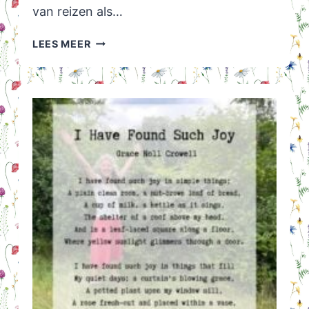
van reizen als…
JE
LEES MEER
HOEFT
NIET
PERSÉ
TE
REIZEN
OM
JE
TE
ONTWIKKELEN