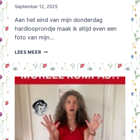
September 12, 2025
Aan het eind van mijn donderdag
hardlooprondje maak ik altijd even een
foto van mijn…
GRIJS
LEES MEER
WORDEN
UPDATE
NA
3
JAAR
EN
1
MAAND