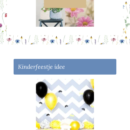
Kinderfeestje idee