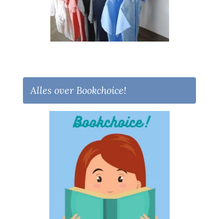
Alles over Bookchoice!