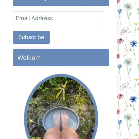
Email
Address
Subscribe
Welkom