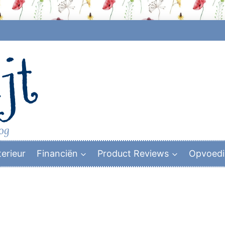
jt
log
terieur
Financiën
Product Reviews
Opvoed