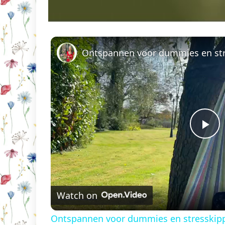
Ontspannen voor dummies en st
Pl
Vi
Watch on
Ontspannen voor dummies en stresskip