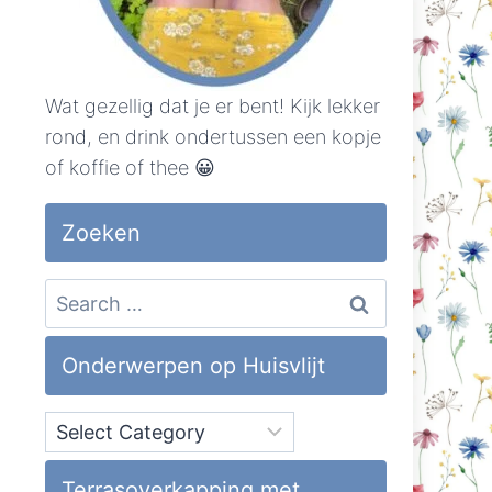
Wat gezellig dat je er bent! Kijk lekker
rond, en drink ondertussen een kopje
of koffie of thee 😀
Zoeken
Search
for:
Onderwerpen op Huisvlijt
Onderwerpen
op
Huisvlijt
Terrasoverkapping met