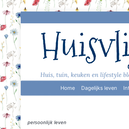
Skip
to
Huisvli
content
Huis, tuin, keuken en lifestyle b
Home
Dagelijks leven
In
persoonlijk leven