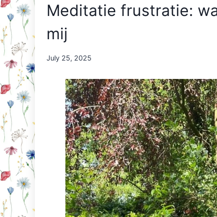
Meditatie frustratie: 
mij
By
July 25, 2025
Nicole
Orriëns