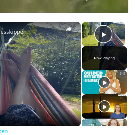
×
×
resskippen
Play Vi
Now Playing
ay
deo
pen