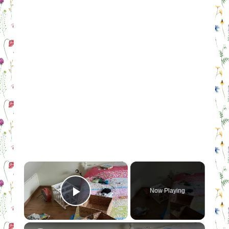
×
Now Playing
Play Video
×