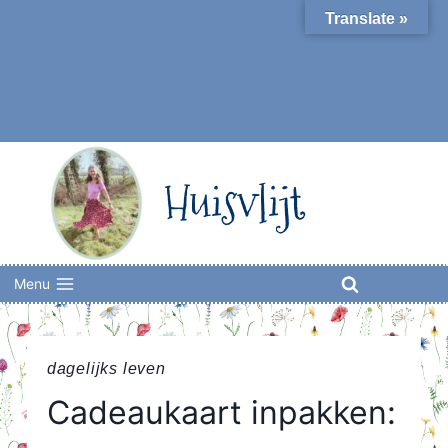
Skip
Translate »
to
content
Huisvlijt
Menu
dagelijks leven
Cadeaukaart inpakken: