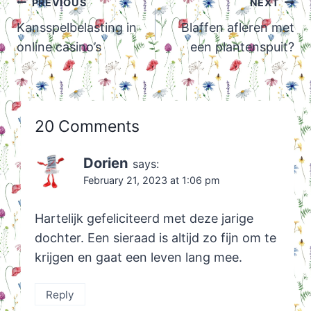
Post
PREVIOUS
NEXT
navigation
Kansspelbelasting in
Blaffen afleren met
online casino’s
een plantenspuit?
20 Comments
Dorien
says:
February 21, 2023 at 1:06 pm
Hartelijk gefeliciteerd met deze jarige
dochter. Een sieraad is altijd zo fijn om te
krijgen en gaat een leven lang mee.
Reply