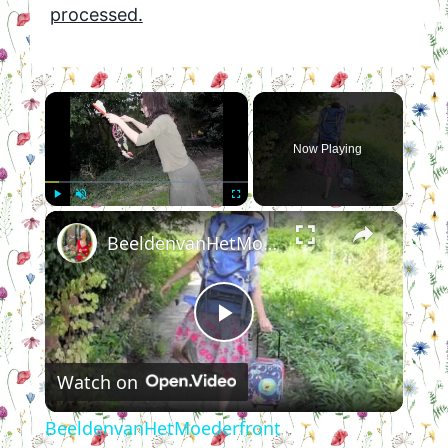
processed.
×
Now Playing
×
Play
Unmute
Fullscreen
BeeldenvanHetMoederfront
Play
Watch on
Video
BeeldenvanHetMoederfront