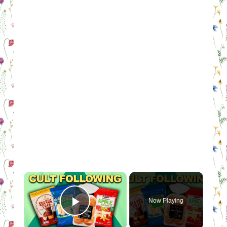
×
Now Playing
Play Video