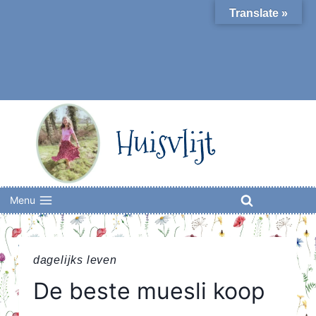
Skip
Translate »
to
content
Huisvlijt
Menu
dagelijks leven
De beste muesli koop