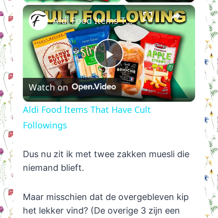
×
Aldi Food Items That Have Cult Followings
Play
Watch on
Video
Aldi Food Items That Have Cult
Followings
Dus nu zit ik met twee zakken muesli die
niemand blieft.
Maar misschien dat de overgebleven kip
het lekker vind? (De overige 3 zijn een