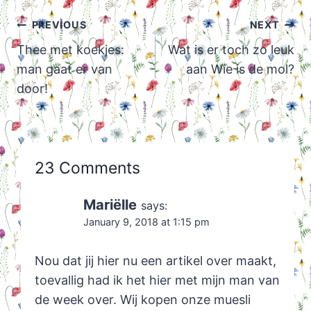
Post
PREVIOUS
NEXT
navigation
Thee met koekjes:
Wat is er toch zo leuk
man gaat er van
aan Wie is de mol?
door!
23 Comments
Mariëlle
says:
January 9, 2018 at 1:15 pm
Nou dat jij hier nu een artikel over maakt,
toevallig had ik het hier met mijn man van
de week over. Wij kopen onze muesli