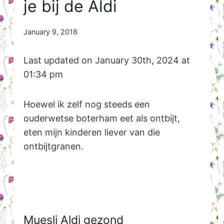
je bij de Aldi
By
January 9, 2018
Nicole
Orriëns
Last updated on January 30th, 2024 at
01:34 pm
Hoewel ik zelf nog steeds een
ouderwetse boterham eet als ontbijt,
eten mijn kinderen liever van die
ontbijtgranen.
Muesli Aldi gezond