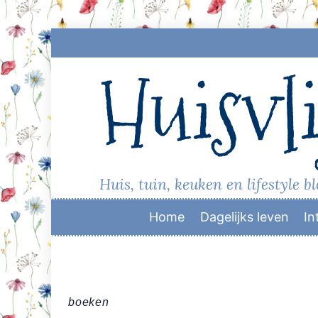
Skip
to
Huisvli
content
Huis, tuin, keuken en lifestyle b
Home
Dagelijks leven
In
boeken