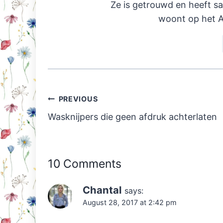
Ze is getrouwd en heeft s
woont op het A
Post
PREVIOUS
navigation
Wasknijpers die geen afdruk achterlaten
10 Comments
Chantal
says:
August 28, 2017 at 2:42 pm