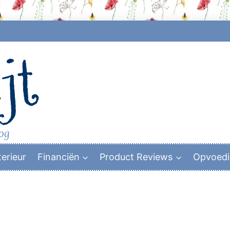
jt
log
terieur
Financiën
Product Reviews
Opvoed