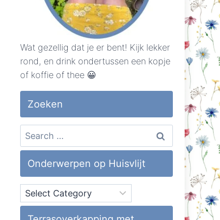
Wat gezellig dat je er bent! Kijk lekker
rond, en drink ondertussen een kopje
of koffie of thee 😀
Zoeken
Search
for:
Onderwerpen op Huisvlijt
Onderwerpen
op
Huisvlijt
Terrasoverkapping met