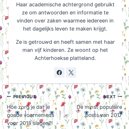
Haar academische achtergrond gebruikt
ze om antwoorden en informatie te
vinden over zaken waarmee iedereen in
het dagelijks leven te maken krijgt.
Ze is getrouwd en heeft samen met haar
man vijf kinderen. Ze woont op het
Achterhoekse platteland.
Post
PREVIOUS
NEXT
navigation
Hoe zorg je dat je
De minst populaire
goede voornemens
posts van 2017
voor 2018 slagen?!