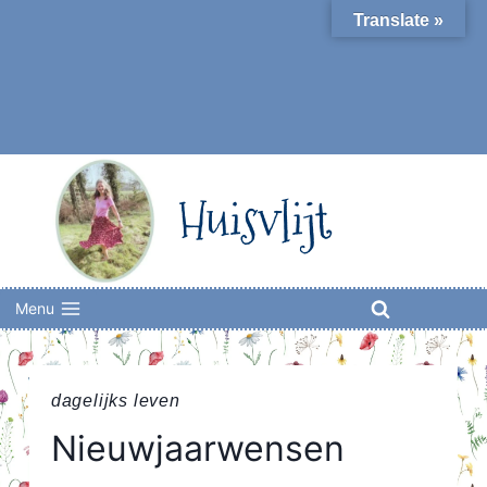
Skip
Translate »
to
content
Huisvlijt
Menu
dagelijks leven
Nieuwjaarwensen