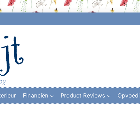
jt
log
terieur
Financiën
Product Reviews
Opvoed