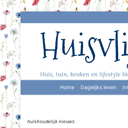
Skip
to
Huisvli
content
Huis, tuin, keuken en lifestyle b
Home
Dagelijks leven
In
huishoudelijk nieuws