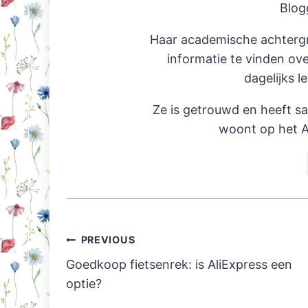
Blog
Haar academische achterg
informatie te vinden ov
dagelijks l
Ze is getrouwd en heeft s
woont op het A
Post
PREVIOUS
navigation
Goedkoop fietsenrek: is AliExpress een
optie?