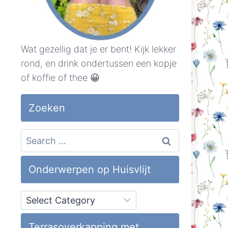
Wat gezellig dat je er bent! Kijk lekker
rond, en drink ondertussen een kopje
of koffie of thee 😀
Zoeken
Search
for:
Onderwerpen op Huisvlijt
Onderwerpen
op
Huisvlijt
Terrasoverkapping met