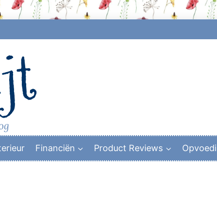
jt
log
terieur
Financiën
Product Reviews
Opvoed