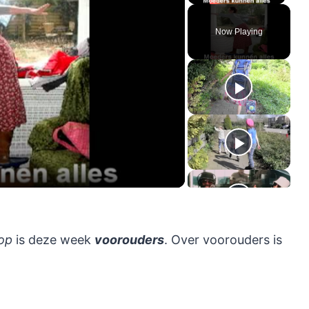
Now Playing
ay
deo
op
is deze week
voorouders
. Over voorouders is