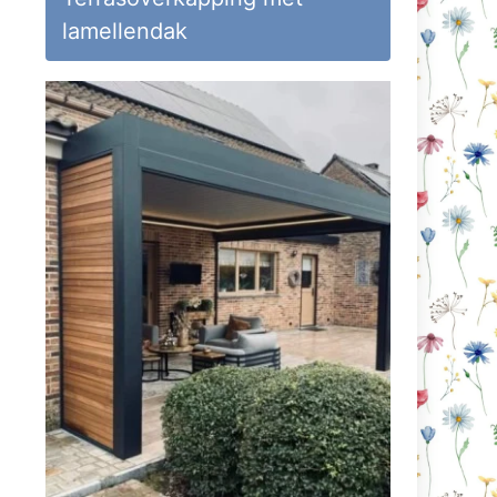
lamellendak
deo