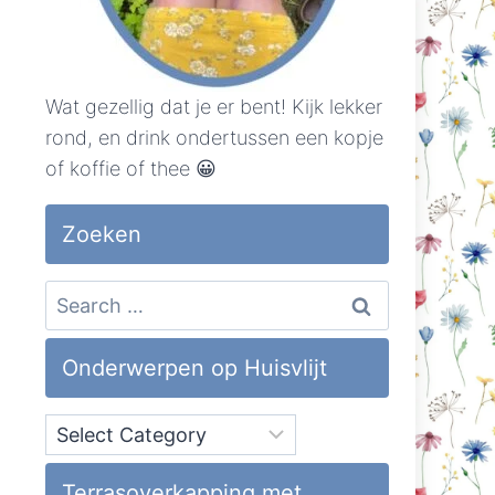
Wat gezellig dat je er bent! Kijk lekker
rond, en drink ondertussen een kopje
of koffie of thee 😀
Zoeken
Search
for:
Onderwerpen op Huisvlijt
Onderwerpen
op
Huisvlijt
Terrasoverkapping met