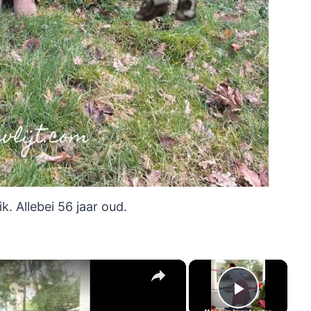
k. Allebei 56 jaar oud.
×
×
Play Vi