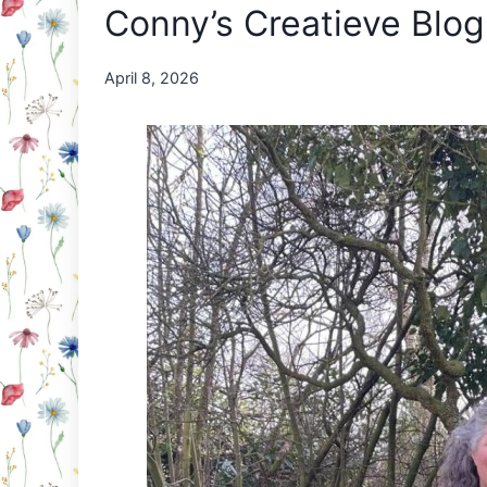
Conny’s Creatieve Blo
By
April 8, 2026
Nicole
Orriëns