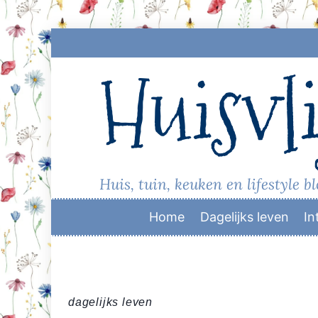
Skip
to
Huisvli
content
Huis, tuin, keuken en lifestyle b
Home
Dagelijks leven
In
dagelijks leven