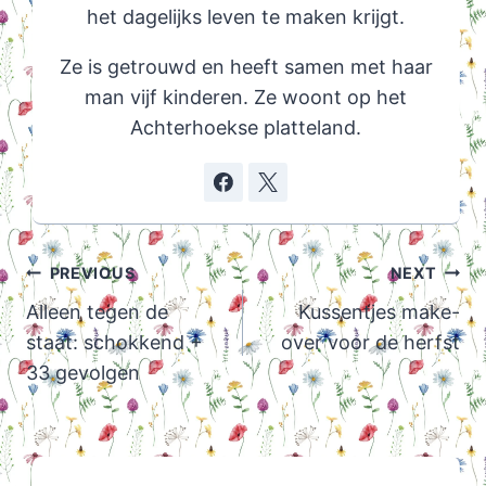
het dagelijks leven te maken krijgt.
Ze is getrouwd en heeft samen met haar
man vijf kinderen. Ze woont op het
Achterhoekse platteland.
Post
PREVIOUS
NEXT
navigation
Alleen tegen de
Kussentjes make-
staat: schokkend +
over voor de herfst
33 gevolgen