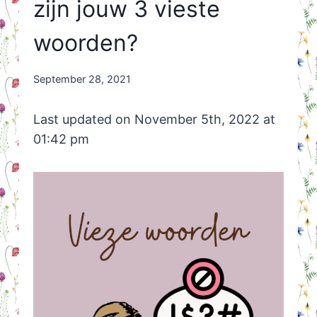
zijn jouw 3 vieste
woorden?
By
September 28, 2021
Nicole
Orriëns
Last updated on November 5th, 2022 at
01:42 pm