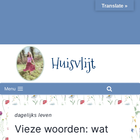
Skip
Translate »
to
content
Huisvlijt
Menu
dagelijks leven
Vieze woorden: wat