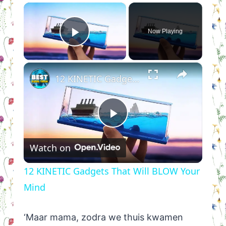
×
Now Playing
Play Video
×
12 KINETIC Gadgets That Will BLOW Your Mind
Play
Watch on
Video
12 KINETIC Gadgets That Will BLOW Your
Mind
‘Maar mama, zodra we thuis kwamen