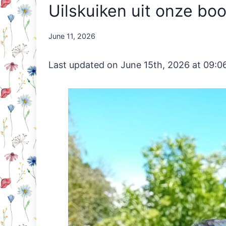
Uilskuiken uit onze bo
By
June 11, 2026
Nicole
Orriëns
Last updated on June 15th, 2026 at 09:0