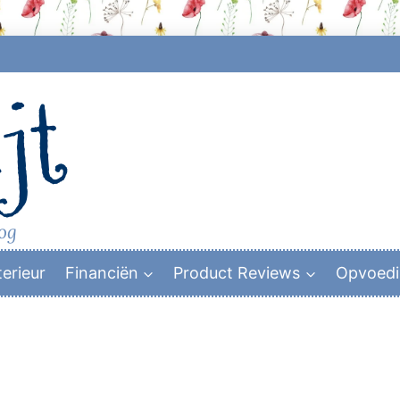
jt
log
terieur
Financiën
Product Reviews
Opvoed