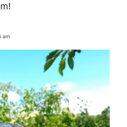
om!
6 am