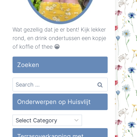
Wat gezellig dat je er bent! Kijk lekker
rond, en drink ondertussen een kopje
of koffie of thee 😀
Zoeken
Search
for:
Onderwerpen op Huisvlijt
Onderwerpen
op
Huisvlijt
Terrasoverkapping met